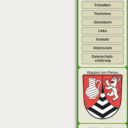
Fotoalben
Tourismus
Gästebuch
Links
Kontakt
Impressum
Datenschutz-
erklärung
Wappen von Piesau