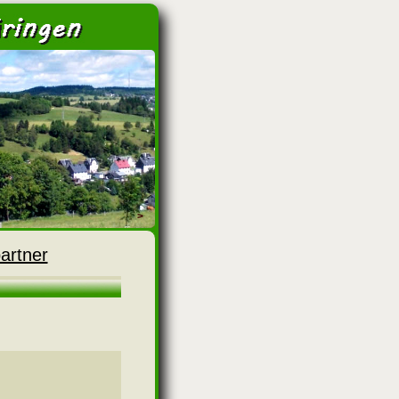
>
artner