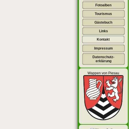
Fotoalben
Tourismus
Gästebuch
Links
Kontakt
Impressum
Datenschutz-
erklärung
Wappen von Piesau