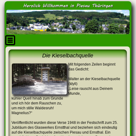
Die Kieselbachquelle
Mit folgenden Zeilen beginnt
das Gedicht:
Walter an der Kieselbachquelle
(Idyll)
„Leise rauscht aus Deinem
Munde,
kühler Quell hinab zum Grunde
und ich hör dem Rauschen zu,
um mich stille Waldesruh!
Magnelius?“
Veröffentlicht wurden diese Verse 1948 in der Festschrift zum 25.
Jubiläum des Glaswerkes Ernstthal und beziehen sich eindeutig
auf die Kieselbachquelle zwischen Piesau und Ernsthal. Ein