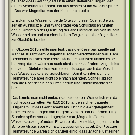
pausbäckiges Gesicht, gefasst in einen steinernen Bogen, der
einem Scheunentor ähnelt und aus dessen Mund Wasser sprudelt
– Das war Magnelius von der Kieselbachquelle.
Einst kam das Wasser für beide Orte von dieser Quelle. Sie war
seit eh Ausflugsziel und Wandertage von Schulklassen führten
dahin. Unterhalb der Quelle lag der alte Flößteich, der von ihr sein
Wasser bekam und vor einer halben Ewigkeit das benötigte Holz
zur Glashütte brachte.
Im Oktober 2015 stellte man fest, dass die Kieselbachquelle mit
Magnelius samt dem Pumpenhäuschen verschwunden war. Dem
Betrachter bot sich eine leere Fläche. Pessimisten unkten es sei
halt weg, daran wäre nun auch nichts mehr zu ändern. Angesichts
der vielen Steinbrocken vermuteten sie sogar, auch das Gesicht
des Wasserspukers sei zerschlagen. Damit konnten sich die
Heimatfreunde aber nicht so einfach abfinden. Schnell sprach
sich die Nachricht in den Orten herum und Unmut machte sich
breit.
Das konnte man nicht einfach so akzeptieren. Womöglich war da
noch etwas zu retten. Am 8.10.2015 fanden sich engagierte
Bürger am Ort des Geschehens ein. Licht in die Angelegenheit
brachten Befragungen von Bürgern, Ämtern und Behörden. Einige
Stunden später war der Lagerplatz von „Magnelius“ dem
Wasserspucker gefunden. Er wurde nicht zerschlagen, sondern in
Scheibe Alsbach bei Rennsteigwasser eingelagert. Die Piesauer
Heimatfreunde waren sich darüber einig, dass „Magnelius“ seinen