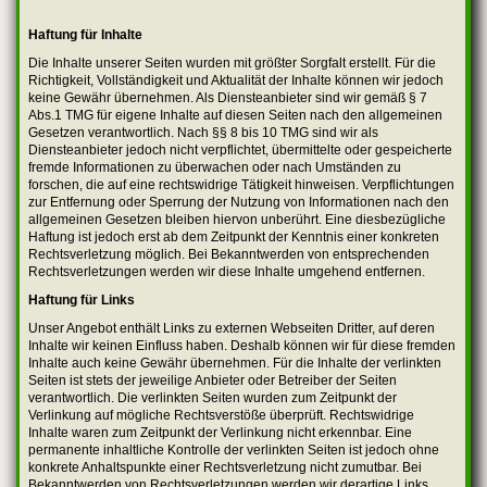
Haftung für Inhalte
Die Inhalte unserer Seiten wurden mit größter Sorgfalt erstellt. Für die
Richtigkeit, Vollständigkeit und Aktualität der Inhalte können wir jedoch
keine Gewähr übernehmen. Als Diensteanbieter sind wir gemäß § 7
Abs.1 TMG für eigene Inhalte auf diesen Seiten nach den allgemeinen
Gesetzen verantwortlich. Nach §§ 8 bis 10 TMG sind wir als
Diensteanbieter jedoch nicht verpflichtet, übermittelte oder gespeicherte
fremde Informationen zu überwachen oder nach Umständen zu
forschen, die auf eine rechtswidrige Tätigkeit hinweisen. Verpflichtungen
zur Entfernung oder Sperrung der Nutzung von Informationen nach den
allgemeinen Gesetzen bleiben hiervon unberührt. Eine diesbezügliche
Haftung ist jedoch erst ab dem Zeitpunkt der Kenntnis einer konkreten
Rechtsverletzung möglich. Bei Bekanntwerden von entsprechenden
Rechtsverletzungen werden wir diese Inhalte umgehend entfernen.
Haftung für Links
Unser Angebot enthält Links zu externen Webseiten Dritter, auf deren
Inhalte wir keinen Einfluss haben. Deshalb können wir für diese fremden
Inhalte auch keine Gewähr übernehmen. Für die Inhalte der verlinkten
Seiten ist stets der jeweilige Anbieter oder Betreiber der Seiten
verantwortlich. Die verlinkten Seiten wurden zum Zeitpunkt der
Verlinkung auf mögliche Rechtsverstöße überprüft. Rechtswidrige
Inhalte waren zum Zeitpunkt der Verlinkung nicht erkennbar. Eine
permanente inhaltliche Kontrolle der verlinkten Seiten ist jedoch ohne
konkrete Anhaltspunkte einer Rechtsverletzung nicht zumutbar. Bei
Bekanntwerden von Rechtsverletzungen werden wir derartige Links