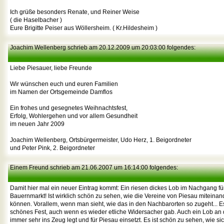
Ich grüße besonders Renate, und Reiner Weise
( die Haselbacher )
Eure Brigitte Peiser aus Wöllersheim. ( Kr.Hildesheim )
Joachim Wellenberg schrieb am 20.12.2009 um 20:03:00 folgendes:
Liebe Piesauer, liebe Freunde
Wir wünschen euch und euren Familien
im Namen der Ortsgemeinde Damflos
Ein frohes und gesegnetes Weihnachtsfest,
Erfolg, Wohlergehen und vor allem Gesundheit
im neuen Jahr 2009
Joachim Wellenberg, Ortsbürgermeister, Udo Herz, 1. Beigordneter
und Peter Pink, 2. Beigordneter
Einem Freund schrieb am 21.06.2007 um 16:14:00 folgendes:
Damit hier mal ein neuer Eintrag kommt: Ein riesen dickes Lob im Nachgang f
Bauernmarkt! Ist wirklich schön zu sehen, wie die Vereine von Piesau mitein
können. Vorallem, wenn man sieht, wie das in den Nachbarorten so zugeht... E
schönes Fest, auch wenn es wieder etliche Widersacher gab. Auch ein Lob an d
immer sehr ins Zeug legt und für Piesau einsetzt. Es ist schön zu sehen, wie sic