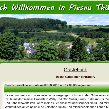
<
Gästebuch
In das Gästebuch eintragen.
Tino Schwerdtner schrieb am 07.10.2010 um 19:03:00 folgendes:
Es sind nunmehr schon so viele Jahre vergangen. Ich war in den Schulferien a
im Heimatdorf meiner Großeltern Wally und Otto Müller, Ernst-Thälmann-Str. 24
und unbeschwertesten Jahre meines Lebens in wunderschöner Natur und mit v
Wehmut denke ich oft an eine Zeit ohne Hektik und mit bescheidenen lieben M