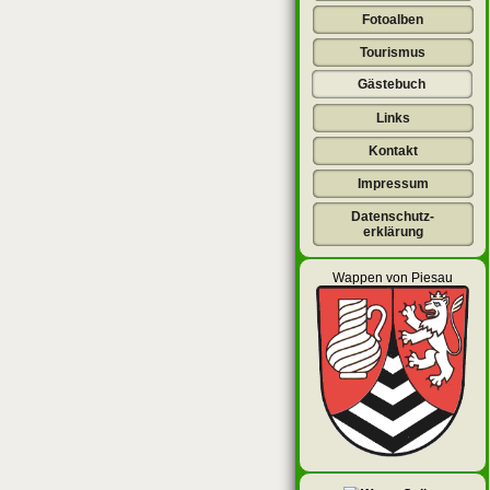
Fotoalben
Tourismus
Gästebuch
Links
Kontakt
Impressum
Datenschutz-
erklärung
Wappen von Piesau