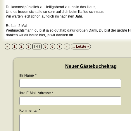
Du kommst pünktlich zu Heiligabend zu uns in das Haus,
Und es freuen sich alle so sehr auf dich beim Kaffee schmaus
Wir warten jetzt schon auf dich im nächsten Jahr.
Refrain 2 Mal
Weihnachtsmann du bist ja so gut hab dafür großen Dank, Du bist der größte He
danken wir dir heute hier, ja wir danken dir.
«
1
2
3
[ 4 ]
5
6
7
»
... Letzte »
Neuer Gästebucheitrag
Ihr Name
*
Ihre E-Mail-Adresse
*
Kommentar
*