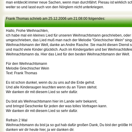
man entdeckt immer neue Sachen, wenn man durchfährt. Piesau ist wirklich s
weiter so und lasst euch von den Nörglern nicht unterkriegen.
Frank Thomas schrieb am 25.12.2006 um 21:08:00 folgendes:
Hallo, Frohe Weihnachten,
ich habe mal ein kleines Lied für unseren Weihnachtsmann geschrieben, oder
umgeschrieben, das Lied muß man nach der Melodie "Griechischer Wein" sin
Weihnachtsmann der Welt, danke an Andre Rasche. Sie macht diesen Dienst sc
und macht viele Kinder glücklich. Auch im Kindergarten und bei Weihnachtsfeier
Weihnachtsmann da. Hier das Lied für den besten Weihnachtsmann der Welt.
Für den Weihnachtsmann
Melodie Griechischer Wein
Text: Frank Thomas
Es ist schon dunkel, wenn du zu uns auf die Erde gehst.
Und alle Kinderaugen leuchten wenn du an Türen stehst.
Wir danken dir mit diesem Lied so sehr dafür.
Du bist als Weihnachtsmann hier im Lande sehr bekannt,
und bringst Geschenke für jeden der was tolles Vortragen kann.
Wir danken dir mit diesem Lied so sehr dafür.
Refrain 2 Mal
Weihnachtsmann du bist ja so gut hab dafür großen Dank, Du bist der größte He
danken wir dir heute hier, ja wir danken dir.