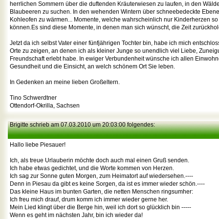
herrlichen Sommern über die duftenden Kräuterwiesen zu laufen, in den Wälde
Blaubeeren zu suchen. In den wehenden Wintern über schneebedeckte Ebene
Kohleofen zu wärmen... Momente, welche wahrscheinlich nur Kinderherzen so
können.Es sind diese Momente, in denen man sich wünscht, die Zeit zurückho
Jetzt da ich selbst Vater einer fünfjährigen Tochter bin, habe ich mich entschlo
Orte zu zeigen, an denen ich als kleiner Junge so unendlich viel Liebe, Zunei
Freundschaft erlebt habe. In ewiger Verbundenheit wünsche ich allen Einwohn
Gesundheit und die Einsicht, an welch schönem Ort Sie leben.
In Gedenken an meine lieben Großeltern.
Tino Schwerdtner
Ottendorf-Okrilla, Sachsen
Brigitte schrieb am 07.03.2010 um 20:03:00 folgendes:
Hallo liebe Piesauer!
Ich, als treue Urlauberin möchte doch auch mal einen Gruß senden.
Ich habe etwas gedichtet, und die Worte kommen von Herzen.
Ich sag zur Sonne guten Morgen, zum Heimatort auf wiedersehen.----
Denn in Piesau da gibt es keine Sorgen, da ist es immer wieder schön.----
Das kleine Haus im bunten Garten, die netten Menschen ringsumher:
Ich freu mich drauf, drum komm ich immer wieder gerne her.
Mein Lied klingt über die Berge hin, weil ich dort so glücklich bin -----
Wenn es geht im nächsten Jahr, bin ich wieder da!