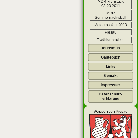
MDR Frühstück
03.03.2011
MDR
Sommernachtsball
Motocrossfest 2013
Piesau
Traditionsstuben
Tourismus
Gästebuch
Links
Kontakt
Impressum
Datenschutz-
erklärung
Wappen von Piesau