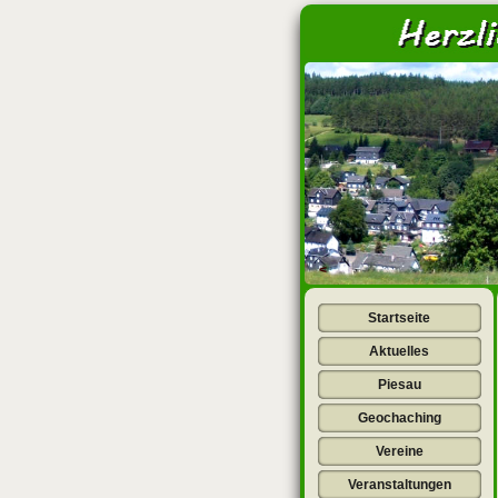
<
Startseite
Aktuelles
Piesau
Geochaching
Vereine
Veranstaltungen