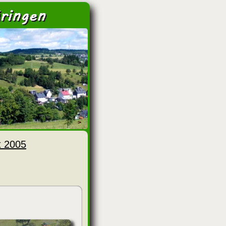
>
t 2005