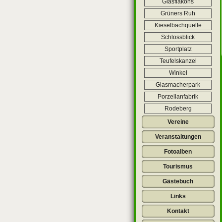
Glasflakons
Grüners Ruh
Kieselbachquelle
Schlossblick
Sportplatz
Teufelskanzel
Winkel
Glasmacherpark
Porzellanfabrik
Rodeberg
Vereine
Veranstaltungen
Fotoalben
Tourismus
Gästebuch
Links
Kontakt