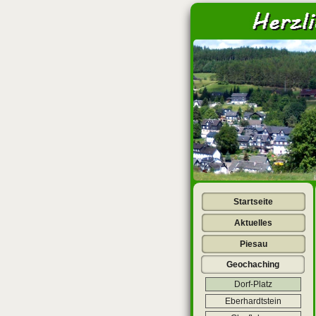
<
Startseite
Aktuelles
Piesau
Geochaching
Dorf-Platz
Eberhardtstein