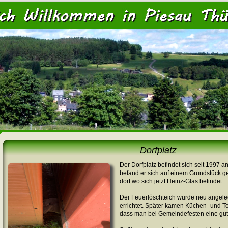
<
Dorfplatz
Der Dorfplatz befindet sich seit 1997 a
befand er sich auf einem Grundstück g
dort wo sich jetzt Heinz-Glas befindet.
Der Feuerlöschteich wurde neu angeleg
errichtet. Später kamen Küchen- und To
dass man bei Gemeindefesten eine gut