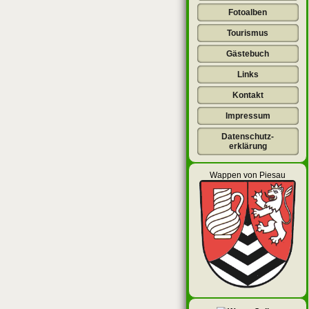
Fotoalben
Tourismus
Gästebuch
Links
Kontakt
Impressum
Datenschutz-
erklärung
Wappen von Piesau