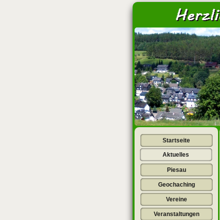
<
Startseite
Aktuelles
Piesau
Geochaching
Vereine
Veranstaltungen