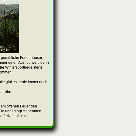
 gemütliche Ferienhäuser,
mmer einen Ausflug wert, denn
er Wintersportbegeisterte
kommen.
te gibt es heute immer noch,
enröhre,
m am offenen Feuer den
 Sie unbedingt teilnehmen
erfreizeitstätte und