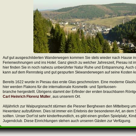
Auf gut ausgeschilderten Wanderwegen kommen Sie stets wieder nach Hause in
Ferienwohnungen und ins Hotel. Ganz gleich zu welcher Jahreszeit, Piesau ist i
hier finden Sie in noch nahezu unberührter Natur Ruhe und Entspannung. Auch d
kann auf dem Rennsteig und gut gespurten Skiwanderwegen auf seine Kosten 
Bereits 1622 wurde in Piesau das erste Glas geschmolzen. Eine moderne Glashüt
hier werden Flakons für die internationale Kosmetik- und Spirituosen-
branche hergestellt. Übrigens stammt der Erfinder der ersten brauchbaren Röntg
Carl Heinrich Florenz Müller
, aus unserem Ort.
Alljährlich zur Walpurgisnacht stürmen die Piesner Berghexen den Mittelberg u
Hexentanz aufzuführen. Dies ist immer ein Erlebnis der besonderen Art, an dem
sollten. Unser Dorf ist sehr kinderfreundlich, es gibt einen großen Spielplatz, Kind
Jugendclub. Diese Einrichtungen stehen auch unseren Gästen zur Verfügung.