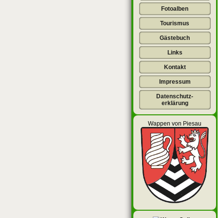
Fotoalben
Tourismus
Gästebuch
Links
Kontakt
Impressum
Datenschutz-
erklärung
Wappen von Piesau