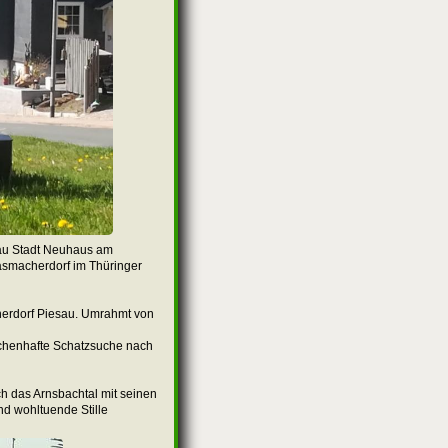
iesau Stadt Neuhaus am
asmacherdorf im Thüringer
herdorf Piesau. Umrahmt von
rchenhafte Schatzsuche nach
h das Arnsbachtal mit seinen
d wohltuende Stille